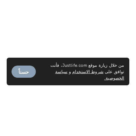
من خلال زيارة موقع Justlife.com، فأنت
حسناً
توافق على
شروط الاستخدام
و
سياسة
الخصوصية.
الخدمات
خدمة العاملـة
تنظيف السجاد
تنظيف المراتب
تنظيف الكنب
تنظيف الستائر
التنظيف العميق