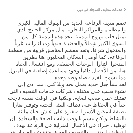
خدمات تنظيف السجاد في دبي
تضم مدينة الرفاعة العديد من البنوك المالية الكبرى
والمطاعم والمراكز التجارية مثل مركز الخليج الذي
يمثل قلب وروح المدينة. تحد هذه المدينة كل من
السوق الكبير شمالاً والحضيبة جنوباً وميناء راشد غرباً
والمنخول شرقاً، وتعد معظم المناطق قريبة من منطقة
الرفاعة، كما أوصى السكان المحليون هنا بطريق
المنخول لتناول الوجبات الخفيفة. ومع انشغال الحياة
هنا، من الأفضل دائماً وجود مساعدة إضافية في المنزل
مما يسمح للفرد قضاء وقته وحده.
لقد نشأ جيل جديد يعمل بجد وبلا كلل، مما أدى إلى
نشوء طلب على مختلف شركات خدمات التنظيف التي
تمتلك عمل صعب للغاية، ولكنها في الوقت نفسه ناجحة
جداً في الحفاظ على نظافة البيئة التحتية وتوفير منازل
نظيفة لتمكين الأسر الصغيرة على عيش حياة مليئة
بالنشاط ولكن تتسم بالوقت ذاته بالصحة والسعادة. إن
توظيف خبراء في الأعمال المنزلية في الرفاعة لهدف
التنظيف المنزلي والتنظيف العميق وتنظيف السجاد هو