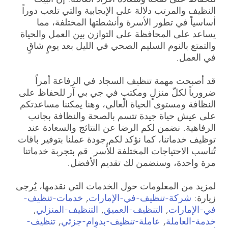
النظيف والمرتب دلالة على الإيجابية والتي تلعب دوراً
أساسياً في تطور الأسرة وأنشطتها المختلفة، مما
يساعد على المحافظة على التوازن بين العمل والحياة
والتمتع بالنوم السليم الصحي في الليل بعد يومٍ شاقٍ
في العمل.
قد أصبحت مهمة تنظيف السجاد في الرفاعة أمراً
ضرورياً لكلّ منزلٍ ومكتبٍ في جي بي آر للحفاظ على
النظافة ومستوى الحياة العالي، وهنا يمكننا مساعدتكم
على عيش حياة جيدة تتسم بالصحة والنظافة بجانب
الرفاهية. نضمن لكم الرضا عن النتائج والسعادة عند
توظيف خدماتنا، كما نؤكد لكم جودة عملنا بتوفير باقات
تُناسب الاحتياجات المختلفة للأُسر. قم بتجربة خدماتنا
مرة واحدة، وسنضمن لك تقديم الأفضل.
لمزيد من المعلومات حول الخدمات التي نقدمها، يُرجى
زيارة:
شركة-تنظيف-في-الإمارات
,
خدمات-تنظيف-
في-الإمارات
,
التنظيف-العميق
,
التنظيف-المنزلي
,
خدمة-العاملة
,
عاملة-تنظيف-بدوام-جزئي
,
تنظيف-