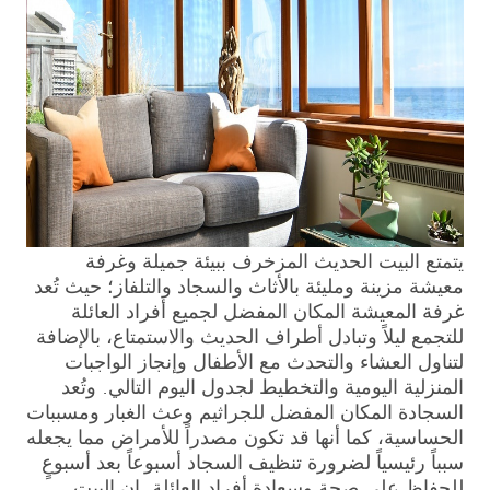
يتمتع البيت الحديث المزخرف ببيئة جميلة وغرفة
معيشة مزينة ومليئة بالأثاث والسجاد والتلفاز؛ حيث تُعد
غرفة المعيشة المكان المفضل لجميع أفراد العائلة
للتجمع ليلاً وتبادل أطراف الحديث والاستمتاع، بالإضافة
لتناول العشاء والتحدث مع الأطفال وإنجاز الواجبات
المنزلية اليومية والتخطيط لجدول اليوم التالي. وتُعد
السجادة المكان المفضل للجراثيم وعث الغبار ومسببات
الحساسية، كما أنها قد تكون مصدراً للأمراض مما يجعله
سبباً رئيسياً لضرورة تنظيف السجاد أسبوعاً بعد أسبوعٍ
للحفاظ على صحة وسعادة أفراد العائلة. إن البيت