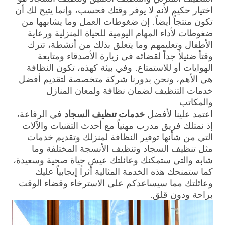
اختيار حكيم لأنه لا يوفر وقتك فحسب، وإنما يتيح لك أن
تكون منتجاً أيضاً. إن ضغوطات العمل وما يشابهها من
ضغوطات لأداء المهام اليومية للحياة المنزلية ورعاية
الأطفال وتعليمهم وما يتعلق بذلك من أنشطة، تترك
وقتاً ضئيلاً جداً لقضائه في زيارة الأصدقاء ومتابعة
الهوايات أو للاستمتاع. وفي بيئة كهذه، تكون النظافة
هي الأهم، ونحن بدورنا شركة متخصصة لتقديم أفضل
خدمات التنظيف لضمان نظافة ولمعان المنازل
والمكاتب.
اعتمد علينا لأفضل
خدمات تنظيف السجاد
في الرفاعة،
إذ نمتلك فريق مدرب مهنياً مع أحدث التقنيات والآلات
التي من شأنها توفير النظافة لمنزلك وتقديم خدمات
مثل تنظيف السجاد وتنظيف الأنسجة المختلفة وما
شابه والتي ستمكنك وعائلتك عيش حياة صحية وسعيدة،
كما ستمنحك هذه الخدمة المثالية أثراً إيجابياً عليك
وعائلتك مما سيساعدكم على الاسترخاء وقضاء الوقت
براحة ودون قلق.