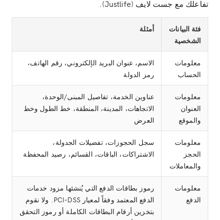
تفاعلك مع جست لايف (Justlife).
فئة البيانات
أمثلة
الشخصية
معلومات
الاسم، عنوان البريد الإلكتروني، رقم الهاتف،
الحساب
رمز الدولة
معلومات
عناوين الخدمة، تفاصيل المبنى/الوحدة،
العنوان
الاتجاهات، المدينة، المنطقة، خط الطول وخط
والموقع
العرض
معلومات
سجل الحجوزات، تفضيلات الجدولة،
الحجز
الاشتراكات، الباقات، القسائم، رصيد المحفظة
والمعاملات
معلومات
رموز بطاقات الدفع التي يُنشئها مزود خدمات
الدفع
الدفع المعتمد وفقاً لمعيار PCI-DSS. ولا نقوم
بتخزين أرقام البطاقات الكاملة أو رموز التحقق