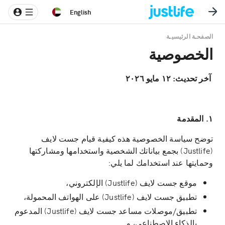
English
الصفحـة الرئيسيـة
الخصوصية
آخر تحديث: ١٢ مايو ٢٠٢٦
١. المقدمة
توضح سياسة الخصوصية هذه كيفية قيام جست لايف
(Justlife) بجمع بياناتك الشخصية واستخدامها ومشاركتها
وحمايتها عند استخدامك لما يلي:
موقع جست لايف (Justlife) الإلكتروني،
تطبيق جست لايف (Justlife) على الهواتف المحمولة،
تطبيق/موصلات مساعد جست لايف (Justlife) المدعوم
بالذكاء الاصطناعي، و