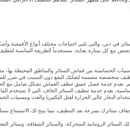
 في دبي، والتي تلبي احتياجات مختلف أنواع الأقمشة وأشكا
متخصص مع كل ستارة بعناية، مستخدماً الطريقة المناسبة لتنظي
ر ومسببات الحساسية من قماش الستائر والمناطق المحيطة بها، م
نظيف متخصصة مصممة لتفكيك البقع دون التسبب في ضرر للمو
عتيم، نقدم خدمة غسل عميق تنظف القماش بشكل شامل مع الح
اسية، نقدم خدمة تنظيف الستائر الجاف، التي لا تستخدم الما
دام البخار عالي الحرارة لقتل البكتيريا والعث ومسببات ا
ف ستائرك بسرعة بعد التنظيف، مما يتيح لك الاستمتاع بستائ
ذلك الستائر الرومانية المتحركة، والستائر الشفافة، وستائر الت