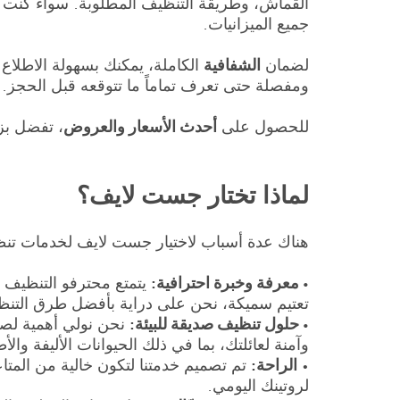
القماش، وطريقة التنظيف المطلوبة. سواء كنت بح
جميع الميزانيات.
لضمان
الشفافية
الكاملة، يمكنك بسهولة الاطلاع
ومفصلة حتى تعرف تماماً ما تتوقعه قبل الحجز. 
للحصول على
أحدث الأسعار والعروض
، تفضل بزي
لماذا تختار جست لايف؟
هناك عدة أسباب لاختيار جست لايف لخدمات تنظي
• معرفة وخبرة احترافية:
يتمتع محترفو التنظيف ل
تعتيم سميكة، نحن على دراية بأفضل طرق التنظ
• حلول تنظيف صديقة للبيئة:
نحن نولي أهمية لصح
وآمنة لعائلتك، بما في ذلك الحيوانات الأليفة والأ
•
الراحة:
تم تصميم خدمتنا لتكون خالية من المتاع
لروتينك اليومي.