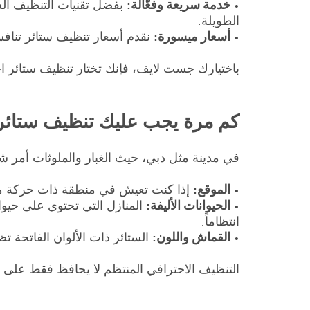
•
خدمة سريعة وفعّالة:
بفضل تقنيات التنظيف الس
الطويلة.
•
أسعار ميسورة:
نقدم أسعار تنظيف ستائر تنافس
باختيارك جست لايف، فإنك تختار تنظيف ستائر ا
كم مرة يجب عليك تنظيف ستائ
في مدينة مثل دبي، حيث الغبار والملوثات أمر شائع، يُوصى بتنظيف ستائرك بعمق كل
•
الموقع:
إذا كنت تعيش في منطقة ذات حركة مرور 
•
الحيوانات الأليفة:
المنازل التي تحتوي على حيوا
انتظاماً.
•
القماش واللون:
الستائر ذات الألوان الفاتحة ت
التنظيف الاحترافي المنتظم لا يحافظ فقط على 