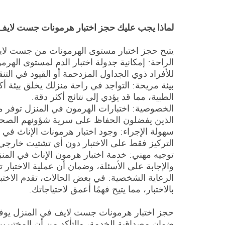
لماذا يجب عليك حجز اختبار هرمونات جست لايف 
يتيح حجز اختبار مستوى الهرمونات من جست لايف 
الراحة: إمكانية جدولة اختبار الدم لمستوى الهر
للأفراد ذوي الجداول المزدحمة أو القيود في التن
بيئة مريحة: التواجد في راحة منزلك يخلق بيئة أكثر
الطبية، مما قد يؤدي إلى نتائج أكثر دقة.
الخصوصية: اختبارات الهرمون في المنزل توفر مز
الذين يفضلون الحفاظ على سرية شؤونهم الصحي
سهولة الإجراء: وجود اختبار هرمونات الإناث في ا
التركيز فقط على الاختبار دون أي تشتيت خارجي
توجيه مهني: خدمة اختبار هرمون الإناث في الم
والإجابة على الأسئلة، وضمان أن عملية الاختبار ت
الرعاية الشخصية: في بعض الحالات، تقدم الاخت
بالاختبار، مما يتيح فهمًا أعمق لاحتياجاتك.
حجز اختبار هرمونات جست لايف في المنزل يوفر م
ضمان مصداقية الخدمة، والتأكد من أن المختبرين مح