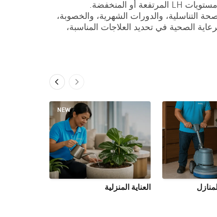
حة التناسلية، والدورات الشهرية، والخصوبة،
ات الإستراديول، والبروجستيرون، وFSH، وLH يساعد مقدمي الرعاية الصحية في تحديد العلاجات المناسبة،
NEW
منازل
العناية المنزلية
الغسيل والت