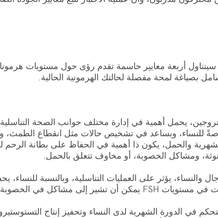
يتناول أربعة معايير حاسمة تقدم رؤى حول مستويات هرمونات
شامل بصياغة لمحة مفصلة لحالتك الهرمونية الحالية.
استروجين، يحمل أهمية في إدارة مختلف جوانب الصحة التناسلية
خاصةً للنساء، ويساعد في تشخيص حالات مثل انقطاع الطمث، 
لشهرية والحمل، يكون ذا أهمية في الحفاظ على بطانة الرحم 
وثة، ومشاكل الخصوبة، أو مخاوف تتعلق بالحمل.
حفز للجريب): FSH الحيوي للرجال والنساء، يؤثر على العمليات التناسلية، وبالنسب
انقطاع الطمث، أو مشاكل صحة الإنجاب.
التحكم في الدورة الشهرية لدى النساء وتحفيز إنتاج التستوستي