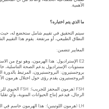
الأهمية.
ما الذي يتم اختباره؟
سيتم التحقيق في تقييم شامل ستخضع له، حيث س
النطاق الطبيعي، أو مرتفعة. يقوم هذا التقييم ال
المعايير تتضمن:
E2 الإستراديول: هذا الهرمون، وهو نوع من ال
مستويات الإستراديول يدعم الصحة التناسلية، 
بروجستيرون: البروجستيرون، المرتبط بالدورة ا
البروجستيرون يقدم رؤى حول اختلال هرمون الأن
FSH (هرمون الم
الرجال، فيدعم إنتاج الحيوانات المنوية، وأي تقلبات في مستويات FSH يمكن أن تشير إلى مشاكل في الخصوبة، أو 
LH (هرمون اللوتينين): هذا الهرمون حاسم في 