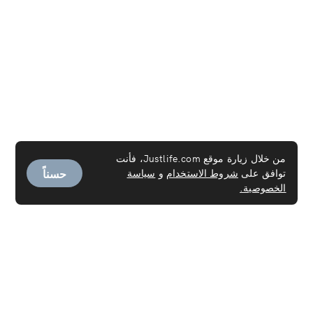
من خلال زيارة موقع Justlife.com، فأنت
حسناً
توافق على
شروط الاستخدام
و
سياسة
الخصوصية.
الخدمات
خدمة العاملـة
تنظيف السجاد
تنظيف المراتب
تنظيف الكنب
تنظيف الستائر
التنظيف العميق