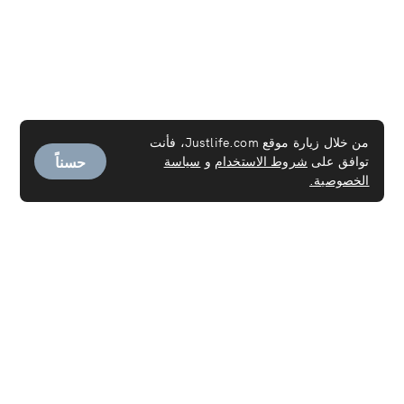
من خلال زيارة موقع Justlife.com، فأنت
حسناً
توافق على
شروط الاستخدام
و
سياسة
الخصوصية.
الخدمات
خدمة العاملـة
تنظيف السجاد
تنظيف المراتب
تنظيف الكنب
تنظيف الستائر
التنظيف العميق
خدمات التنظيف عند الانتقال من/إلى العقارات
التنظيف المنزلي
غسيل وكوي الملابس
تنظيف أجهزة التكييف
خدمة التطهير