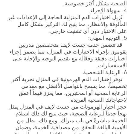
الصحية بشكل أكثر خصوصية.
4. سهولة الإجراء:
تُزيل اختبارات الدم المنزلية الحاجة إلى الإعدادات غير
المألوفة والانتظار، مما يتيح لك التركيز بشكل كامل
على الاختبار دون أي تشتيت خارجي.
5. التوجيه المهني:
قد تتضمن خدمة جست لايف متخصصين مدربين
يقومون بإجراء الاختبارات في المنزل، مما يضمن إجراء
اختبارات دقيقة وفعّالة مع تقديم التوجيه والإجابة على
الاستفسارات.
6. الرعاية الشخصية:
توفر اختبارات الدم الهرمونية في المنزل تجربة أكثر
تخصيصاً، مما يسمح بالتواصل الأفضل مع مقدمي
الرعاية الصحية أو المختبرين، مما يعزز فهماً أعمق
لاحتياجاتك الصحية الفريدة.
حجز اختبار الهرمونات من جست لايف في المنزل يمثل
نهجاً حديثاً للرعاية الصحية، حيث يتيح لك ذلك استلام
الخدمة مباشرةً في باب منزلك. ومع ذلك، يظل من
الأهمية البالغة التحقق من مصداقية الخدمة، وضمان
مهارة المختبرين المحترفين، والالتزام بمعايير الجودة