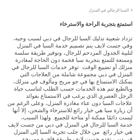
السبا الرجالي في المنزل
استمتع بتجربة الراحة والاسترخاء
تزداد شعبية تدليك السبا للرجال في دبي لسبب وجيه،
وفي جست لايف يتم تصميم خدمة السبا في المنزل
لتلبية الجدول المزدحم للرجال، وتوفير طريقة سلسة
وممتعة للتمتع بتجربة سبا فخمة دون الحاجة لمغادرة
منزلك أو تضييع الوقت. توفر خدمات السبا للرجال في
المنزل في دبي مجموعة شاملة من العلاجات التي
يمكنك الاستمتاع بها في جو مريح ومألوف في منزلك،
وبالطبع تتم هذه الخدمات حسب الطلب لتناسب حياة
الرجل العصري الذي يرغب في الاستمتاع بفوائد
علاجات السبا دون عناء مغادرة المنزل، وعلى الرغم من
أن زيارة سبا هي خيار رائع للاسترخاء والشحن، إلا أنها
ليست دائمًا ممكنة أو متاحة للجميع. ولهذا السبب،
خدمة السبا للرجال في المنزل في دبي من جست لايف
هي خيار رائع. من خلال جلب تجربة السبا إلى المنزل
في دبي، تقدم جست لايف طريقة فاخرة ومريحة