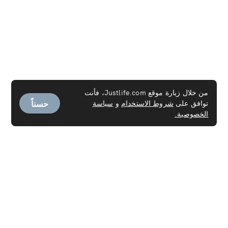
من خلال زيارة موقع Justlife.com، فأنت
حسناً
توافق على
شروط الاستخدام
و
سياسة
الخصوصية.
الخدمات
خدمة العاملـة
تنظيف السجاد
تنظيف المراتب
تنظيف الكنب
تنظيف الستائر
التنظيف العميق
خدمات التنظيف عند الانتقال من/إلى العقارات
التنظيف المنزلي