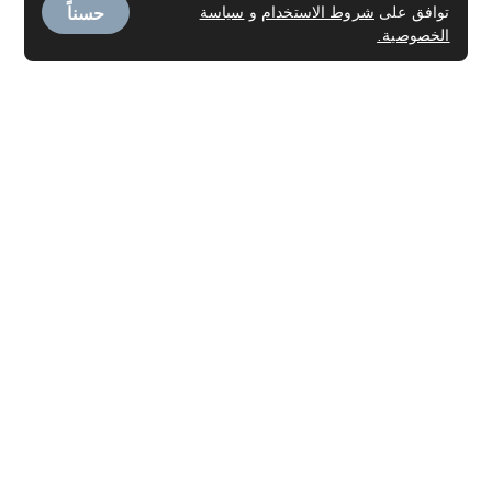
حسناً
توافق على
شروط الاستخدام
و
سياسة
الخصوصية.
الخدمات
خدمة العاملـة
تنظيف السجاد
تنظيف المراتب
تنظيف الكنب
تنظيف الستائر
التنظيف العميق
خدمات التنظيف عند الانتقال من/إلى العقارات
التنظيف المنزلي
غسيل وكوي الملابس
تنظيف أجهزة التكييف
خدمة التطهير
فحص كوفيد-19 PCR
خدمات صالون التجميل في المنزل
خدمات التدليك والمنتجعات الصحية المنزلية في الإمارات
خدمة تنظيف الأثاث
صالون رجالي
الفحص المخبري في المنزل في الإمارات العربية المتحدة