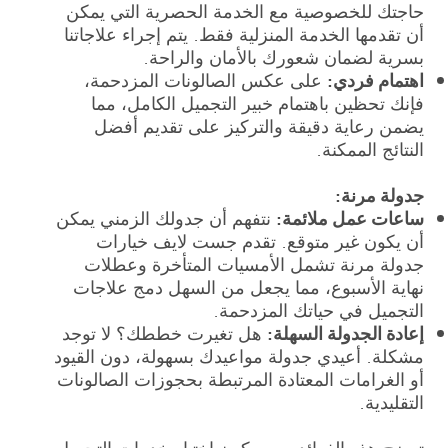
حاجتك للخصوصية مع الخدمة الحصرية التي يمكن
أن تقدمها الخدمة المنزلية فقط. يتم إجراء علاجاتنا
بسرية لضمان شعورك بالأمان والراحة.
اهتمام فردي:
على عكس الصالونات المزدحمة،
فإنك تحظين باهتمام خبير التجميل الكامل، مما
يضمن رعاية دقيقة والتركيز على تقديم أفضل
النتائج الممكنة.
جدولة مرنة:
ساعات عمل ملائمة:
نتفهم أن جدولك الزمني يمكن
أن يكون غير متوقع. تقدم جست لايف خيارات
جدولة مرنة تشمل الأمسيات المتأخرة وعطلات
نهاية الأسبوع، مما يجعل من السهل دمج علاجات
التجميل في حياتك المزدحمة.
إعادة الجدولة السهلة:
هل تغيرت خططك؟ لا توجد
مشكلة. أعيدي جدولة مواعيدك بسهولة، دون القيود
أو الغرامات المعتادة المرتبطة بحجوزات الصالونات
التقليدية.
توضح هذه الفوائد سبب كون اختيار خدمات التجميل