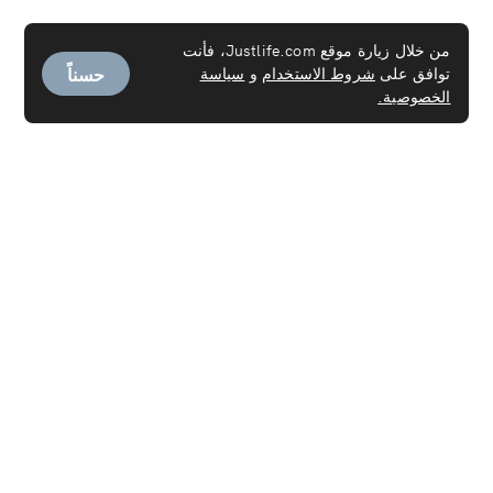
من خلال زيارة موقع Justlife.com، فأنت
حسناً
توافق على
شروط الاستخدام
و
سياسة
الخصوصية.
الخدمات
خدمة العاملـة
تنظيف السجاد
تنظيف المراتب
تنظيف الكنب
تنظيف الستائر
التنظيف العميق
خدمات التنظيف عند الانتقال من/إلى العقارات
التنظيف المنزلي
غسيل وكوي الملابس
تنظيف أجهزة التكييف
خدمة التطهير
فحص كوفيد-19 PCR
خدمات صالون التجميل في المنزل
خدمات التدليك والمنتجعات الصحية المنزلية في الإمارات