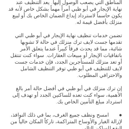
المناطق التي يصعب الوصول إليها. يعد التنظيف عند
نهاية الإيجار في أبو ظبي أمراً مهماً بشكل خاص لأنه قد
يكون حاسماً لاسترداد إيداع الضمان الخاص بك أو لبيع
منزلك بأفضل قيمة له.
تضمن خدمات تنظيف نهاية الإيجار في أبو ظبي التي
تقدمها جست لايف ترك منزلك في حالة لا تشوبها
شائبة، مما قد يحدث فرقاً كبيراً عندما يتعلق الأمر
باتفاقيات الإيجار أو مبيعات العقارات. سواء كنت تنتقل
أو تعد منزلك للمستأجرين الجدد، فإن خدمات جست
لايف للتنظيف في أبو ظبي توفر التنظيف الشامل
والاحترافي المطلوب.
إن ترك منزلك في أبو ظبي في أفضل حالة أمر بالغ
الأهمية، سواء كنت تعده للساكنين الجدد أو تهدف إلى
استرداد مبلغ التأمين الخاص بك.
● امسح ونظف جميع الغرف، بما في ذلك النوافذ،
لإزالة الغبار والأوساخ المتراكمة، تاركاً المكان خالياً من
البقع للساكن التالي.