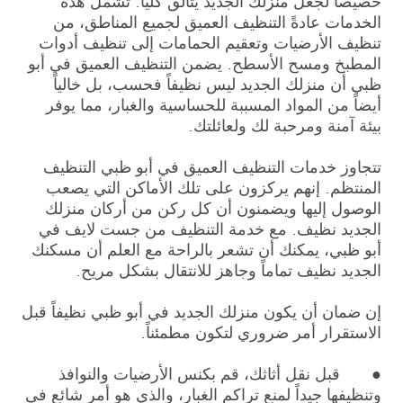
خصيصاً لجعل منزلك الجديد يتألق كليّاً. تشمل هذه
الخدمات عادةً التنظيف العميق لجميع المناطق، من
تنظيف الأرضيات وتعقيم الحمامات إلى تنظيف أدوات
المطبخ ومسح الأسطح. يضمن التنظيف العميق في أبو
ظبي أن منزلك الجديد ليس نظيفاً فحسب، بل خالياً
أيضاً من المواد المسببة للحساسية والغبار، مما يوفر
بيئة آمنة ومرحبة لك ولعائلتك.
تتجاوز خدمات التنظيف العميق في أبو ظبي التنظيف
المنتظم. إنهم يركزون على تلك الأماكن التي يصعب
الوصول إليها ويضمنون أن كل ركن من أركان منزلك
الجديد نظيف. مع خدمة التنظيف من جست لايف في
أبو ظبي، يمكنك أن تشعر بالراحة مع العلم أن مسكنك
الجديد نظيف تماماً وجاهز للانتقال بشكل مريح.
إن ضمان أن يكون منزلك الجديد في أبو ظبي نظيفاً قبل
الاستقرار أمر ضروري لتكون مطمئناً.
● قبل نقل أثاثك، قم بكنس الأرضيات والنوافذ
وتنظيفها جيداً لمنع تراكم الغبار، والذي هو أمر شائع في