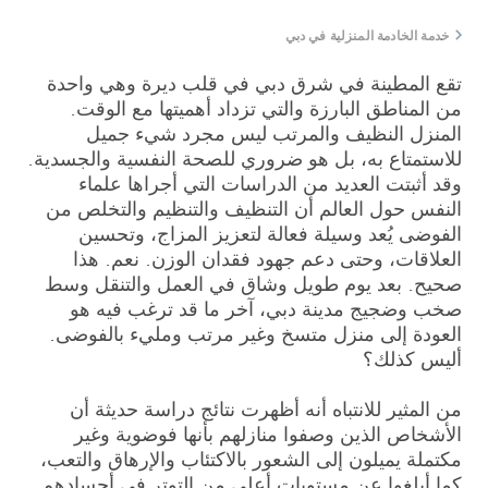
خدمة الخادمة المنزلية في دبي
تقع المطينة في شرق دبي في قلب ديرة وهي واحدة
من المناطق البارزة والتي تزداد أهميتها مع الوقت.
المنزل النظيف والمرتب ليس مجرد شيء جميل
للاستمتاع به، بل هو ضروري للصحة النفسية والجسدية.
وقد أثبتت العديد من الدراسات التي أجراها علماء
النفس حول العالم أن التنظيف والتنظيم والتخلص من
الفوضى يُعد وسيلة فعالة لتعزيز المزاج، وتحسين
العلاقات، وحتى دعم جهود فقدان الوزن. نعم. هذا
صحيح. بعد يوم طويل وشاق في العمل والتنقل وسط
صخب وضجيج مدينة دبي، آخر ما قد ترغب فيه هو
العودة إلى منزل متسخ وغير مرتب ومليء بالفوضى.
أليس كذلك؟
من المثير للانتباه أنه أظهرت نتائج دراسة حديثة أن
الأشخاص الذين وصفوا منازلهم بأنها فوضوية وغير
مكتملة يميلون إلى الشعور بالاكتئاب والإرهاق والتعب،
كما أبلغوا عن مستويات أعلى من التوتر في أجسادهم.