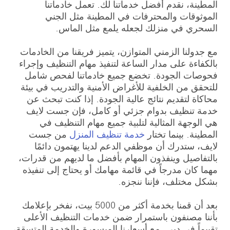
المطينة، نقدم أفضل خدماتنا لك. تعمل خادماتنا
الموثوقات والمحترفات في المطينة مثل الجني
السحري في منزلك لجعله يلمع مثل الماس.
مع جدولنا الزمني المتوازن، يتميز فريقنا من الخادمات
بالكفاءة على مدار الساعة لتنفيذ مهام التنظيف وإجراء
فحوصات الجودة. تخضع جميع خادماتنا لفحص شامل
للتحقق من الخلفية للأغراض الأمنية والتدريب في بيئة
محاكاة لتقديم نتائج عالية الجودة. إذا كنت تبحث عن
خدمة تنظيف بدوام جزئي أو كامل، فإن جست لايف
هي الوجهة المثالية لتلبية جميع مهام التنظيف في
المطينة. بينما تختار
خدمة تنظيف المنزل
من جست
لايف، ستدرك أن موظفي الدعم لدينا يهتمون دائمًا
بالتفاصيل وينفذون المهام بأفضل ما لديهم من قدرات،
مهما كان مدرجاً في قائمة مهامك أو يحتاج إلى تنفيذه
بشكل مختلف، فإننا ننجزه.
بعد أن قمنا بخدمة أكثر من 5000 بيت، نفخر بإعلامك
بأننا مصنفون باستمرار ضمن خدمات التنظيف الأعلى
تقييماً في دبي. مع أسعارنا الميسورة والخدمة المتسقة،