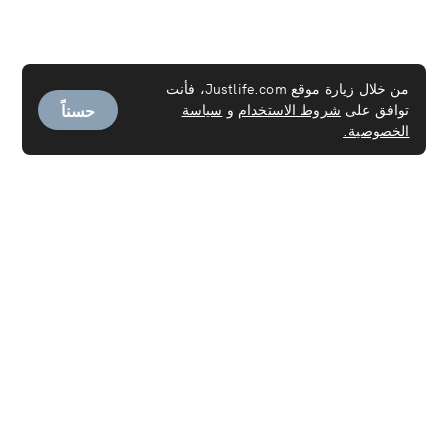
من خلال زيارة موقع Justlife.com، فأنت
حسناً
توافق على
شروط الاستخدام
و
سياسة
الخصوصية.
الخدمات
خدمة العاملـة
تنظيف السجاد
تنظيف المراتب
تنظيف الكنب
تنظيف الستائر
التنظيف العميق
خدمات التنظيف عند الانتقال من/إلى العقارات
التنظيف المنزلي
غسيل وكوي الملابس
تنظيف أجهزة التكييف
خدمة التطهير
فحص كوفيد-19 PCR
خدمات صالون التجميل في المنزل